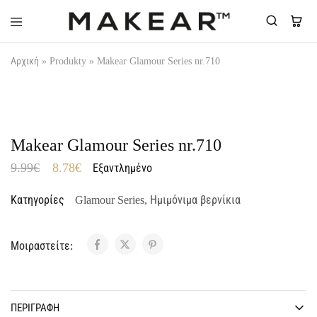
Makear-
Αρχική
»
Produkty
»
Makear Glamour Series nr.710
Greece.gr
ΟΥΠΣ...ΞΕΜΕΊΝΑΜΕ!
Makear Glamour Series nr.710
9.99
€
8.78
€
Εξαντλημένο
Κατηγορίες
Glamour Series
,
Ημιμόνιμα βερνίκια
Μοιραστείτε:
ΠΕΡΙΓΡΑΦΉ