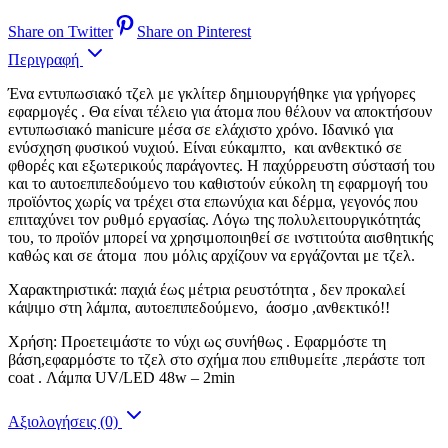
Share on Twitter
Share on Pinterest
Περιγραφή
Ένα εντυπωσιακό τζελ με γκλίτερ δημιουργήθηκε για γρήγορες
εφαρμογές . Θα είναι τέλειο για άτομα που θέλουν να αποκτήσουν
εντυπωσιακό manicure μέσα σε ελάχιστο χρόνο. Ιδανικό για
ενύσχηση φυσικού νυχιού. Είναι εύκαμπτο, και ανθεκτικό σε
φθορές και εξωτερικούς παράγοντες. Η παχύρρευστη σύστασή του
και το αυτοεπιπεδούμενο του καθιστούν εύκολη τη εφαρμογή του
προϊόντος χωρίς να τρέχει στα επωνύχια και δέρμα, γεγονός που
επιταχύνει τον ρυθμό εργασίας. Λόγω της πολυλειτουργικότητάς
του, το προϊόν μπορεί να χρησιμοποιηθεί σε ινστιτούτα αισθητικής
καθώς και σε άτομα που μόλις αρχίζουν να εργάζονται με τζελ.
Χαρακτηριστικά: παχιά έως μέτρια ρευστότητα , δεν προκαλεί
κάψιμο στη λάμπα, αυτοεπιπεδούμενο, άοσμο ,ανθεκτικό!!
Χρήση: Προετειμάστε το νύχι ως συνήθως . Εφαρμόστε τη
βάση,εφαρμόστε το τζελ στο σχήμα που επιθυμείτε ,περάστε τοπ
coat . Λάμπα UV/LED 48w – 2min
Αξιολογήσεις (0)