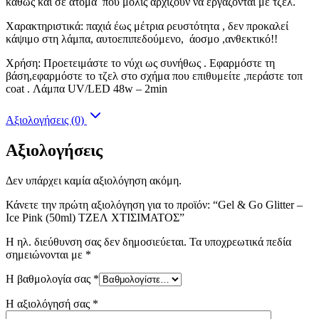
καθώς και σε άτομα που μόλις αρχίζουν να εργάζονται με τζελ.
Χαρακτηριστικά: παχιά έως μέτρια ρευστότητα , δεν προκαλεί
κάψιμο στη λάμπα, αυτοεπιπεδούμενο, άοσμο ,ανθεκτικό!!
Χρήση: Προετειμάστε το νύχι ως συνήθως . Εφαρμόστε τη
βάση,εφαρμόστε το τζελ στο σχήμα που επιθυμείτε ,περάστε τοπ
coat . Λάμπα UV/LED 48w – 2min
Αξιολογήσεις (0)
Αξιολογήσεις
Δεν υπάρχει καμία αξιολόγηση ακόμη.
Κάνετε την πρώτη αξιολόγηση για το προϊόν: “Gel & Go Glitter –
Ice Pink (50ml) ΤΖΕΛ ΧΤΙΣΙΜΑΤΟΣ”
Η ηλ. διεύθυνση σας δεν δημοσιεύεται.
Τα υποχρεωτικά πεδία
σημειώνονται με
*
Η βαθμολογία σας
*
Η αξιολόγησή σας
*