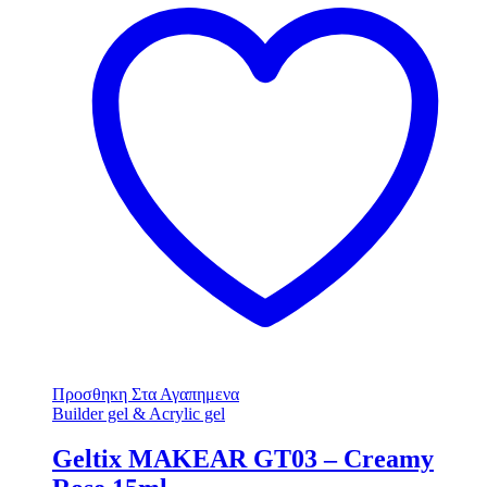
Προσθηκη Στα Αγαπημενα
Builder gel & Acrylic gel
Geltix MAKEAR GT03 – Creamy