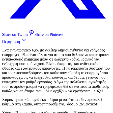
Share on Twitter
Share on Pinterest
Περιγραφή
Ένα εντυπωσιακό τζελ με γκλίτερ δημιουργήθηκε για γρήγορες
εφαρμογές . Θα είναι τέλειο για άτομα που θέλουν να αποκτήσουν
εντυπωσιακό manicure μέσα σε ελάχιστο χρόνο. Ιδανικό για
ενύσχηση φυσικού νυχιού. Είναι εύκαμπτο, και ανθεκτικό σε
φθορές και εξωτερικούς παράγοντες. Η παχύρρευστη σύστασή του
και το αυτοεπιπεδούμενο του καθιστούν εύκολη τη εφαρμογή του
προϊόντος χωρίς να τρέχει στα επωνύχια και δέρμα, γεγονός που
επιταχύνει τον ρυθμό εργασίας. Λόγω της πολυλειτουργικότητάς
του, το προϊόν μπορεί να χρησιμοποιηθεί σε ινστιτούτα αισθητικής
καθώς και σε άτομα που μόλις αρχίζουν να εργάζονται με τζελ.
Χαρακτηριστικά: παχιά έως μέτρια ρευστότητα , δεν προκαλεί
κάψιμο στη λάμπα, αυτοεπιπεδούμενο, άοσμο ,ανθεκτικό!!
Χρήση: Προετειμάστε το νύχι ως συνήθως . Εφαρμόστε τη