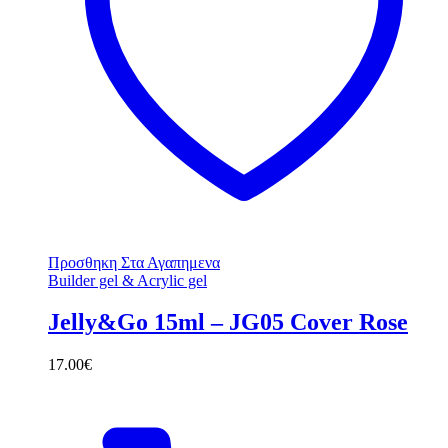
Προσθηκη Στα Αγαπημενα
Builder gel & Acrylic gel
Jelly&Go 15ml – JG05 Cover Rose
17.00
€