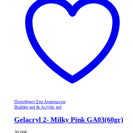
Προσθηκη Στα Αγαπημενα
Builder gel & Acrylic gel
Gelacryl 2- Milky Pink GA03(60gr)
30.00
€