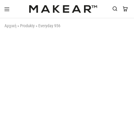
Makear-
Αρχική
»
Produkty
»
Everyday 956
Greece.gr