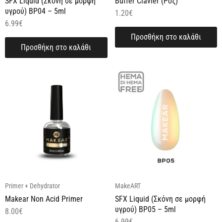
SFX Liquid (Σκόνη σε μορφή
Buffer Clavier (Ροζ)
υγρού) BP04 – 5ml
1.20
€
6.99
€
Προσθήκη στο καλάθι
Προσθήκη στο καλάθι
Primer + Dehydrator
MakeART
Makear Non Acid Primer
SFX Liquid (Σκόνη σε μορφή
υγρού) BP05 – 5ml
8.00
€
6.99
€