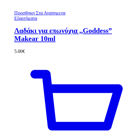
Προσθηκη Στα Αγαπημενα
Εξαρτήματα
Λαδάκι για επωνύχια ,,Goddess”
Makear 10ml
5.00
€