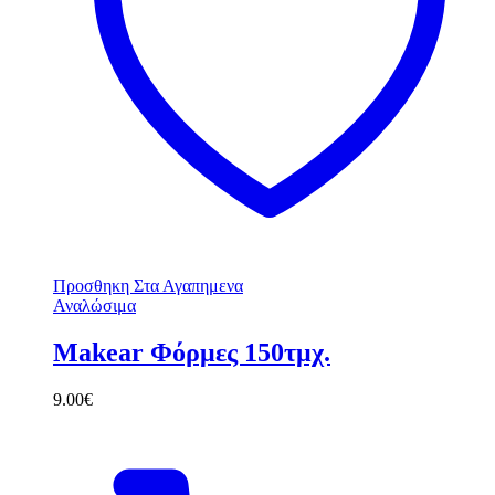
Προσθηκη Στα Αγαπημενα
Αναλώσιμα
Makear Φόρμες 150τμχ.
9.00
€