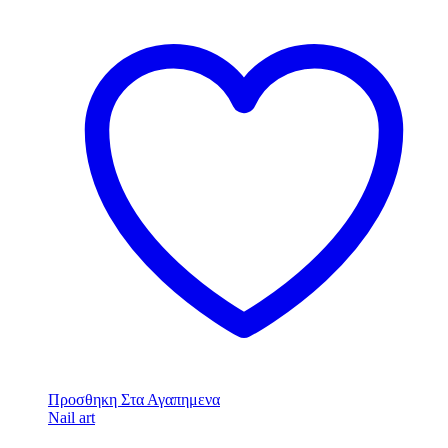
Προσθηκη Στα Αγαπημενα
Nail art