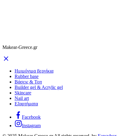
Makear-Greece.gr
Ημιμόνιμα βερνίκια
Rubber base
Βάσεις & Τοπ
Builder gel & Acrylic gel
Skincare
Nail art
Εξαρτήματα
Facebook
Instagram
© 2025 Makear-Greece.gr All rights reserved. by
Fancybox