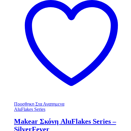
Προσθηκη Στα Αγαπημενα
AluFlakes Series
Makear Σκόνη AluFlakes Series –
SilverFever