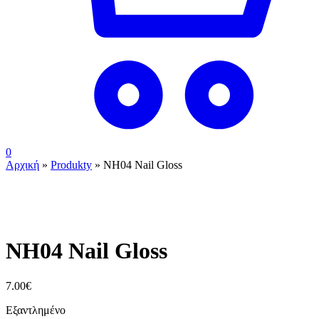
0
Αρχική
»
Produkty
»
ΝΗ04 Nail Gloss
ουπς...ξεμείναμε!
ΝΗ04 Nail Gloss
7.00
€
Εξαντλημένο