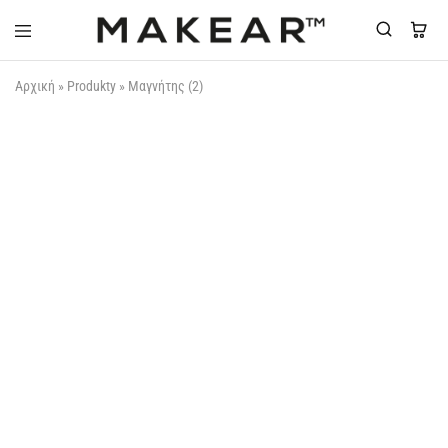
Makear-
Αρχική
»
Produkty
»
Μαγνήτης (2)
Greece.gr