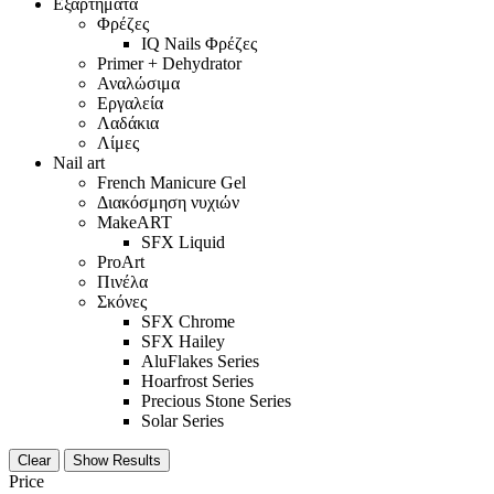
Εξαρτήματα
Φρέζες
IQ Nails Φρέζες
Primer + Dehydrator
Αναλώσιμα
Εργαλεία
Λαδάκια
Λίμες
Nail art
French Manicure Gel
Διακόσμηση νυχιών
MakeART
SFX Liquid
ProArt
Πινέλα
Σκόνες
SFX Chrome
SFX Hailey
AluFlakes Series
Hoarfrost Series
Precious Stone Series
Solar Series
Clear
Show Results
Price