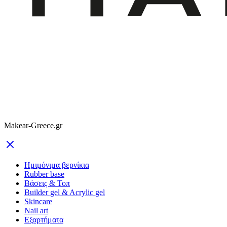
Makear-Greece.gr
Ημιμόνιμα βερνίκια
Rubber base
Βάσεις & Τοπ
Builder gel & Acrylic gel
Skincare
Nail art
Εξαρτήματα